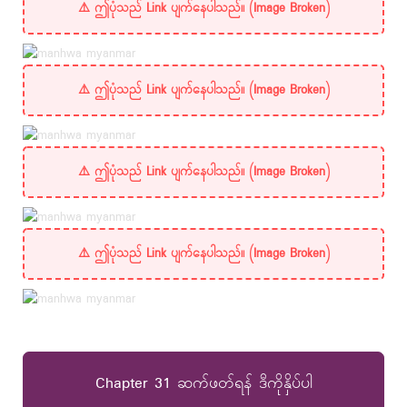
Chapter 31 ဆက်ဖတ်ရန် ဒီကိုနှိပ်ပါ