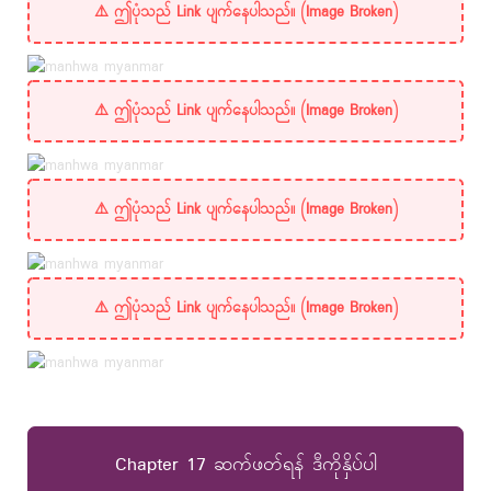
Chapter 17 ဆက်ဖတ်ရန် ဒီကိုနှိပ်ပါ