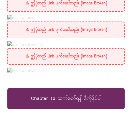
Chapter 19 ဆက်ဖတ်ရန် ဒီကိုနှိပ်ပါ