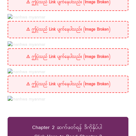
Chapter 2 ဆက်ဖတ်ရန် ဒီကိုနှိပ်ပါ