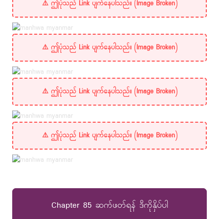
Chapter 85 ဆက်ဖတ်ရန် ဒီကိုနှိပ်ပါ